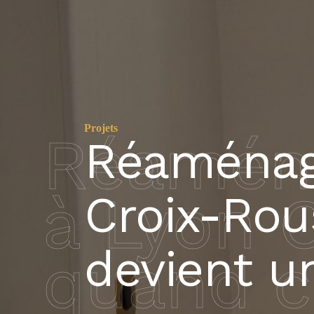
Projets
Réaména
Réaménag
à Lyon 
Croix-Rou
devient u
quand c