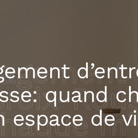
gement d
ement d’entr
Croix-Rou
sse: quand c
n espace de v
haque m²