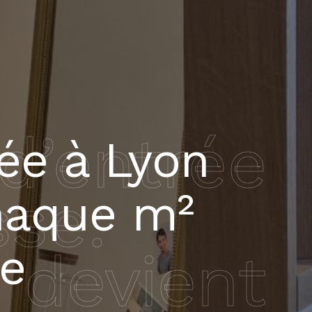
’entrée
ée à Lyon
sse:
haque m²
ie
 devient